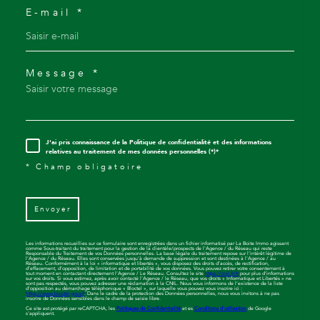
E-mail *
Message *
J'ai pris connaissance de la Politique de confidentialité et des informations
relatives au traitement de mes données personnelles (*)*
* Champ obligatoire
Envoyer
Les informations recueillies sur ce formulaire sont enregistrées dans un fichier informatisé par La Boite Immo agissant
comme Sous-traitant du traitement pour la gestion de la clientèle/prospects de l'Agence / du Réseau qui reste
Responsable du Traitement de vos Données personnelles. La base légale du traitement repose sur l'intérêt légitime de
l'Agence / du Réseau. Elles sont conservées jusqu'à demande de suppression et sont destinées à l'Agence / au
Réseau. Conformément à la loi « informatique et libertés », vous disposez des droits d’accès, de rectification,
d’effacement, d’opposition, de limitation et de portabilité de vos données. Vous pouvez retirer votre consentement à
tout moment en contactant directement l’Agence / Le Réseau. Consultez le site
https://cnil.fr/fr
pour plus d’informations
sur vos droits. Si vous estimez, après avoir contacté l'Agence / le Réseau, que vos droits « Informatique et Libertés » ne
sont pas respectés, vous pouvez adresser une réclamation à la CNIL. Nous vous informons de l’existence de la liste
d'opposition au démarchage téléphonique « Bloctel », sur laquelle vous pouvez vous inscrire ici :
https://www.bloctel.gouv.fr
. Dans le cadre de la protection des Données personnelles, nous vous invitons à ne pas
inscrire de Données sensibles dans le champ de saisie libre.
Ce site est protégé par reCAPTCHA, les
Politiques de Confidentialité
et es
Conditions d'utilisation
de Google
s'appliquent.