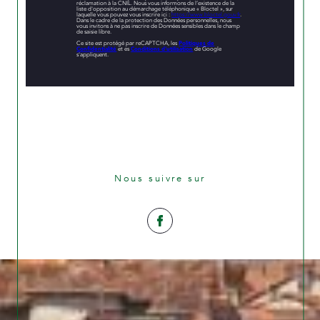
réclamation à la CNIL. Nous vous informons de l’existence de la
liste d'opposition au démarchage téléphonique « Bloctel », sur
laquelle vous pouvez vous inscrire ici :
https://www.bloctel.gouv.fr
.
Dans le cadre de la protection des Données personnelles, nous
vous invitons à ne pas inscrire de Données sensibles dans le champ
de saisie libre.
Ce site est protégé par reCAPTCHA, les
Politiques de
Confidentialité
et es
Conditions d'utilisation
de Google
s'appliquent.
Nous suivre sur