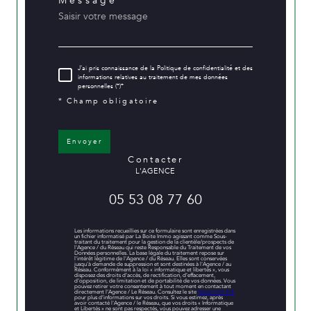
Message *
J'ai pris connaissance de la Politique de confidentialité et des
informations relatives au traitement de mes données
personnelles (*)*
* Champ obligatoire
Envoyer
contacter
L'AGENCE
05 53 08 77 60
Les informations recueillies sur ce formulaire sont enregistrées dans
un fichier informatisé par La Boite Immo agissant comme Sous-
traitant du traitement pour la gestion de la clientèle/prospects de
l'Agence / du Réseau qui reste Responsable du Traitement de vos
Données personnelles. La base légale du traitement repose sur
l'intérêt légitime de l'Agence / du Réseau. Elles sont conservées
jusqu'à demande de suppression et sont destinées à l'Agence / au
Réseau. Conformément à la loi « informatique et libertés », vous
disposez des droits d’accès, de rectification, d’effacement,
d’opposition, de limitation et de portabilité de vos données. Vous
pouvez retirer votre consentement à tout moment en contactant
directement l’Agence / Le Réseau. Consultez le site
https://cnil.fr/fr
pour plus d’informations sur vos droits. Si vous estimez, après
avoir contacté l'Agence / le Réseau, que vos droits « Informatique
et Libertés » ne sont pas respectés, vous pouvez adresser une