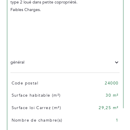
type 2 loué dans petite copropriété.
Faibles Charges.
général
TRAD_SIROCCO_Caracteristique
Valeurs
Code postal
24000
Surface habitable (m²)
30 m²
Surface loi Carrez (m²)
29,25 m²
Nombre de chambre(s)
1