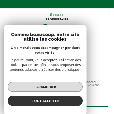
Espace
PROPRIÉTAIRE
Se connecter
Comme beaucoup, notre site
Nous
utilise les cookies
ADHÉRONS
On aimerait vous accompagner pendant
votre visite.
En poursuivant, vous acceptez l'utilisation des
cookies par ce site, afin de vous proposer des
contenus adaptés et réaliser des statistiques !
© 2026 | TOUS DROITS RÉSERVÉS | TRADUCTION POWERED BY GOOGLE |
NOS HONORAIRES
PLAN DU SITE
MENTIONS LÉGALES
ADMIN
NOS LIENS
PARAMÉTRER
POLITIQUE RGPD
COOKIES
TOUT ACCEPTER