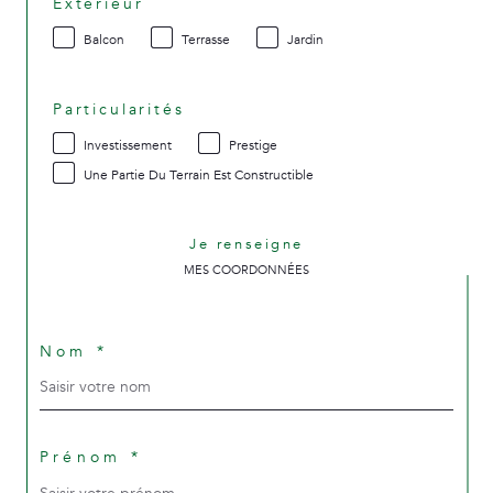
Extérieur
Balcon
Terrasse
Jardin
Particularités
Investissement
Prestige
Une Partie Du Terrain Est Constructible
Je renseigne
MES COORDONNÉES
Nom *
Prénom *