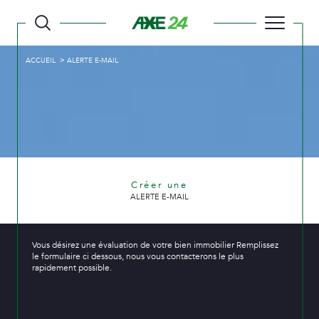
ACCUEIL
ALERTE E-MAIL
Créer une
ALERTE E-MAIL
Vous désirez une évaluation de votre bien immobilier Remplissez
le formulaire ci dessous, nous vous contacterons le plus
rapidement possible.