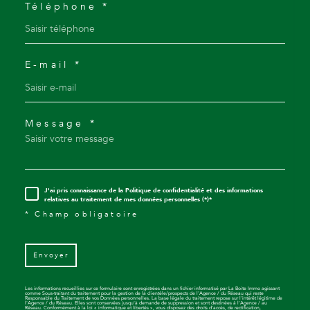
Téléphone *
E-mail *
Message *
J'ai pris connaissance de la Politique de confidentialité et des informations
relatives au traitement de mes données personnelles (*)*
* Champ obligatoire
Envoyer
Les informations recueillies sur ce formulaire sont enregistrées dans un fichier informatisé par La Boite Immo agissant
comme Sous-traitant du traitement pour la gestion de la clientèle/prospects de l'Agence / du Réseau qui reste
Responsable du Traitement de vos Données personnelles. La base légale du traitement repose sur l'intérêt légitime de
l'Agence / du Réseau. Elles sont conservées jusqu'à demande de suppression et sont destinées à l'Agence / au
Réseau. Conformément à la loi « informatique et libertés », vous disposez des droits d’accès, de rectification,