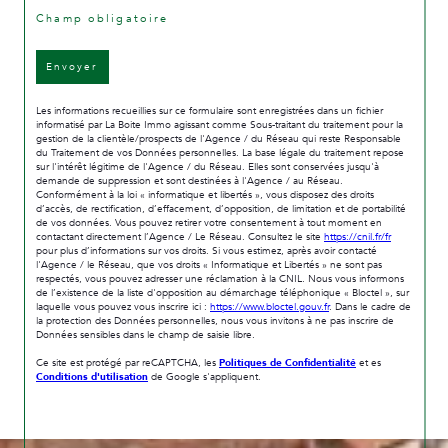
* Champ obligatoire
Envoyer
Les informations recueillies sur ce formulaire sont enregistrées dans un fichier
informatisé par La Boite Immo agissant comme Sous-traitant du traitement pour la
gestion de la clientèle/prospects de l'Agence / du Réseau qui reste Responsable
du Traitement de vos Données personnelles. La base légale du traitement repose
sur l'intérêt légitime de l'Agence / du Réseau. Elles sont conservées jusqu'à
demande de suppression et sont destinées à l'Agence / au Réseau.
Conformément à la loi « informatique et libertés », vous disposez des droits
d’accès, de rectification, d’effacement, d’opposition, de limitation et de portabilité
de vos données. Vous pouvez retirer votre consentement à tout moment en
contactant directement l’Agence / Le Réseau. Consultez le site
https://cnil.fr/fr
pour plus d’informations sur vos droits. Si vous estimez, après avoir contacté
l'Agence / le Réseau, que vos droits « Informatique et Libertés » ne sont pas
respectés, vous pouvez adresser une réclamation à la CNIL. Nous vous informons
de l’existence de la liste d'opposition au démarchage téléphonique « Bloctel », sur
laquelle vous pouvez vous inscrire ici :
https://www.bloctel.gouv.fr
. Dans le cadre de
la protection des Données personnelles, nous vous invitons à ne pas inscrire de
Données sensibles dans le champ de saisie libre.
Ce site est protégé par reCAPTCHA, les
Politiques de Confidentialité
et es
Conditions d'utilisation
de Google s'appliquent.