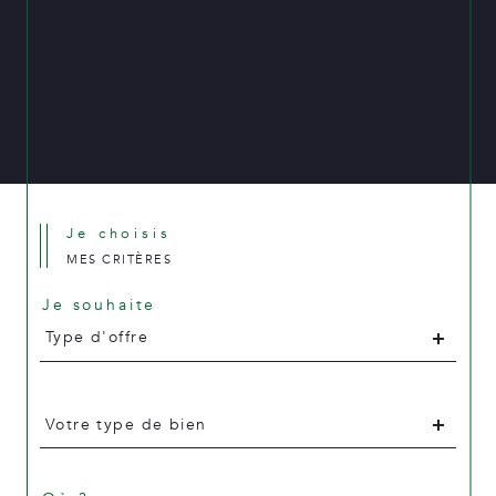
Je choisis
MES CRITÈRES
Je souhaite
Type
d'offre
Type d'offre
Type
d'offre
Votre type de bien