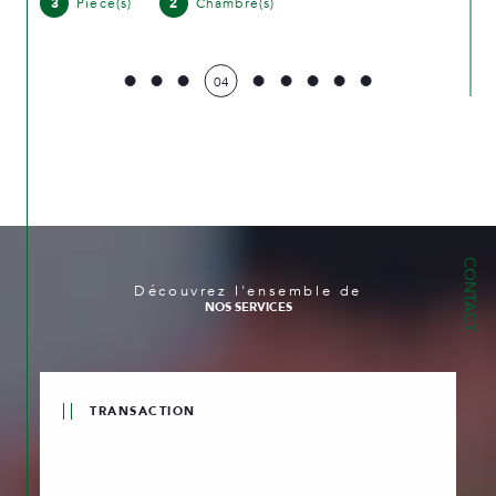
3
Pièce(s)
2
Chambre(s)
04
CONTACT
Découvrez l'ensemble de
NOS SERVICES
TRANSACTION