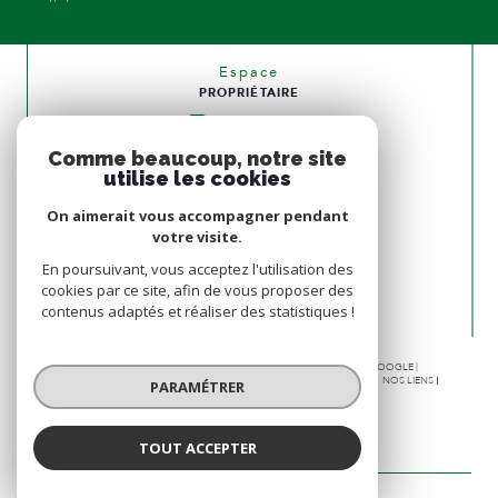
Espace
PROPRIÉTAIRE
Se connecter
Comme beaucoup, notre site
Nous
utilise les cookies
ADHÉRONS
On aimerait vous accompagner pendant
votre visite.
En poursuivant, vous acceptez l'utilisation des
cookies par ce site, afin de vous proposer des
contenus adaptés et réaliser des statistiques !
© 2026 | TOUS DROITS RÉSERVÉS | TRADUCTION POWERED BY GOOGLE |
NOS HONORAIRES
PLAN DU SITE
MENTIONS LÉGALES
ADMIN
NOS LIENS
PARAMÉTRER
POLITIQUE RGPD
COOKIES
TOUT ACCEPTER