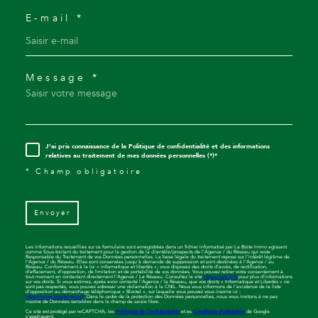
E-mail *
Message *
J'ai pris connaissance de la Politique de confidentialité et des informations
relatives au traitement de mes données personnelles (*)*
* Champ obligatoire
Envoyer
Les informations recueillies sur ce formulaire sont enregistrées dans un fichier informatisé par La Boite Immo agissant
comme Sous-traitant du traitement pour la gestion de la clientèle/prospects de l'Agence / du Réseau qui reste
Responsable du Traitement de vos Données personnelles. La base légale du traitement repose sur l'intérêt légitime de
l'Agence / du Réseau. Elles sont conservées jusqu'à demande de suppression et sont destinées à l'Agence / au
Réseau. Conformément à la loi « informatique et libertés », vous disposez des droits d’accès, de rectification,
d’effacement, d’opposition, de limitation et de portabilité de vos données. Vous pouvez retirer votre consentement à
tout moment en contactant directement l’Agence / Le Réseau. Consultez le site
https://cnil.fr/fr
pour plus d’informations
sur vos droits. Si vous estimez, après avoir contacté l'Agence / le Réseau, que vos droits « Informatique et Libertés » ne
sont pas respectés, vous pouvez adresser une réclamation à la CNIL. Nous vous informons de l’existence de la liste
d'opposition au démarchage téléphonique « Bloctel », sur laquelle vous pouvez vous inscrire ici :
https://www.bloctel.gouv.fr
. Dans le cadre de la protection des Données personnelles, nous vous invitons à ne pas
inscrire de Données sensibles dans le champ de saisie libre.
Ce site est protégé par reCAPTCHA, les
Politiques de Confidentialité
et es
Conditions d'utilisation
de Google
s'appliquent.