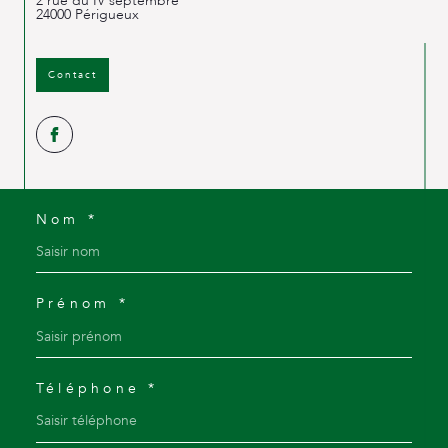
2 rue du IV septembre
24000
Périgueux
Contact
Nom *
Prénom *
Téléphone *