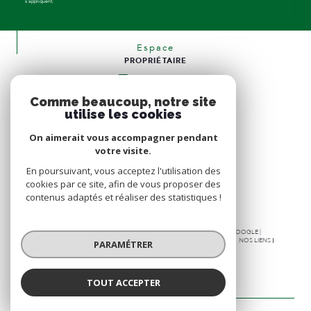
s'appliquent.
Espace
PROPRIÉTAIRE
Se connecter
Comme beaucoup, notre site
Nous
utilise les cookies
ADHÉRONS
On aimerait vous accompagner pendant
votre visite.
En poursuivant, vous acceptez l'utilisation des
cookies par ce site, afin de vous proposer des
contenus adaptés et réaliser des statistiques !
© 2026 | TOUS DROITS RÉSERVÉS | TRADUCTION POWERED BY GOOGLE |
NOS HONORAIRES
PLAN DU SITE
MENTIONS LÉGALES
ADMIN
NOS LIENS
PARAMÉTRER
POLITIQUE RGPD
COOKIES
TOUT ACCEPTER