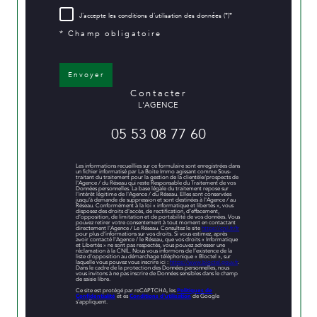
J'accepte les conditions d'utilisation des données (*)*
* Champ obligatoire
Envoyer
contacter
L'AGENCE
05 53 08 77 60
Les informations recueillies sur ce formulaire sont enregistrées dans
un fichier informatisé par La Boite Immo agissant comme Sous-
traitant du traitement pour la gestion de la clientèle/prospects de
l'Agence / du Réseau qui reste Responsable du Traitement de vos
Données personnelles. La base légale du traitement repose sur
l'intérêt légitime de l'Agence / du Réseau. Elles sont conservées
jusqu'à demande de suppression et sont destinées à l'Agence / au
Réseau. Conformément à la loi « informatique et libertés », vous
disposez des droits d’accès, de rectification, d’effacement,
d’opposition, de limitation et de portabilité de vos données. Vous
pouvez retirer votre consentement à tout moment en contactant
directement l’Agence / Le Réseau. Consultez le site
https://cnil.fr/fr
pour plus d’informations sur vos droits. Si vous estimez, après
avoir contacté l'Agence / le Réseau, que vos droits « Informatique
et Libertés » ne sont pas respectés, vous pouvez adresser une
réclamation à la CNIL. Nous vous informons de l’existence de la
liste d'opposition au démarchage téléphonique « Bloctel », sur
laquelle vous pouvez vous inscrire ici :
https://www.bloctel.gouv.fr
.
Dans le cadre de la protection des Données personnelles, nous
vous invitons à ne pas inscrire de Données sensibles dans le champ
de saisie libre.
Ce site est protégé par reCAPTCHA, les
Politiques de
Confidentialité
et es
Conditions d'utilisation
de Google
s'appliquent.