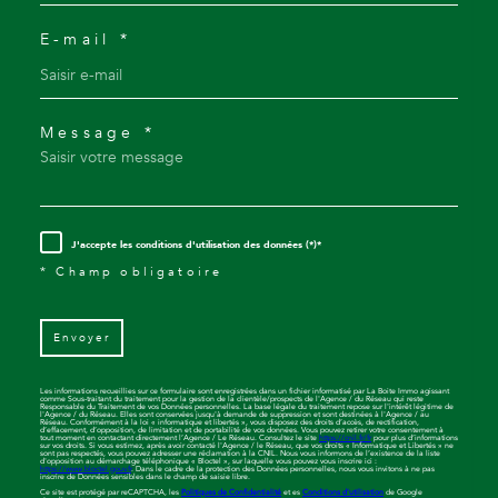
E-mail *
Message *
J'accepte les conditions d'utilisation des données (*)*
* Champ obligatoire
Envoyer
Les informations recueillies sur ce formulaire sont enregistrées dans un fichier informatisé par La Boite Immo agissant
comme Sous-traitant du traitement pour la gestion de la clientèle/prospects de l'Agence / du Réseau qui reste
Responsable du Traitement de vos Données personnelles. La base légale du traitement repose sur l'intérêt légitime de
l'Agence / du Réseau. Elles sont conservées jusqu'à demande de suppression et sont destinées à l'Agence / au
Réseau. Conformément à la loi « informatique et libertés », vous disposez des droits d’accès, de rectification,
d’effacement, d’opposition, de limitation et de portabilité de vos données. Vous pouvez retirer votre consentement à
tout moment en contactant directement l’Agence / Le Réseau. Consultez le site
https://cnil.fr/fr
pour plus d’informations
sur vos droits. Si vous estimez, après avoir contacté l'Agence / le Réseau, que vos droits « Informatique et Libertés » ne
sont pas respectés, vous pouvez adresser une réclamation à la CNIL. Nous vous informons de l’existence de la liste
d'opposition au démarchage téléphonique « Bloctel », sur laquelle vous pouvez vous inscrire ici :
https://www.bloctel.gouv.fr
. Dans le cadre de la protection des Données personnelles, nous vous invitons à ne pas
inscrire de Données sensibles dans le champ de saisie libre.
Ce site est protégé par reCAPTCHA, les
Politiques de Confidentialité
et es
Conditions d'utilisation
de Google