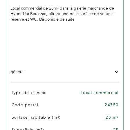
Local commercial de 25m² dans la galerie marchande de
Hyper U à Boulazac, offrant une belle surface de vente +
réserve et WC. Disponible de suite
général
TRAD_SIROCCO_Caracteristique
Valeurs
Type de transac
Local commercial
Code postal
24750
Surface habitable (m²)
25 m²
Superficie (m²)
25